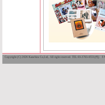
Copyright (C) 2026 Kanehira Co,Ltd,. All right reserved. TEL:03-3763-0551(代) 